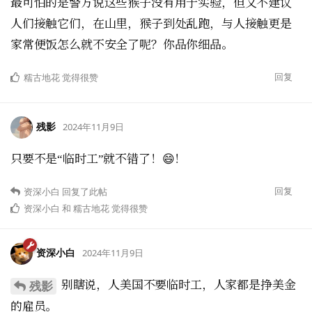
最可怕的是警方说这些猴子没有用于实验，但又不建议
人们接触它们，在山里，猴子到处乱跑，与人接触更是
家常便饭怎么就不安全了呢？你品你细品。
回复
糯古地花
觉得很赞
残影
2024年11月9日
只要不是“临时工”就不错了！😄！
回复
资深小白
回复了此帖
资深小白
和
糯古地花
觉得很赞
资深小白
2024年11月9日
别瞎说，人美国不要临时工，人家都是挣美金
残影
的雇员。